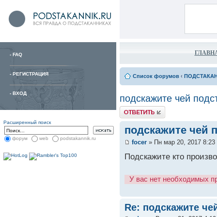
ГЛАВН
-
FAQ
-
РЕГИСТРАЦИЯ
Список форумов
‹
ПОДСТАКА
-
ВХОД
подскажите чей подс
Расширенный поиск
подскажите чей 
форум
web
podstakannik.ru
focer
» Пн мар 20, 2017 8:23
Подскажите кто произво
У вас нет необходимых п
Re: подскажите че