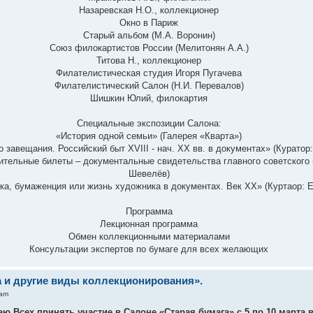
Назаревская Н.О., коллекционер
Окно в Париж
Старый альбом (М.А. Воронин)
Союз филокартистов России (Мелитонян А.А.)
Титова Н., коллекционер
Филателистическая студия Игоря Пугачева
Филателистический Салон (Н.И. Перевалов)
Шишкин Юлий, филокартия
Специальные экспозиции Салона:
«История одной семьи» (Галерея «Кварта»)
 завещания. Российский быт ХVIII - нач. ХХ вв. в документах» (Куратор:
сительные билеты – документальные свидетельства главного советского 
Шевелёв)
ка, бумаженция или жизнь художника в документах. Век XX» (Куртаор: Е
Программа
Лекционная программа
Обмен коллекционными материалами
Консультации экспертов по бумаге для всех желающих
а и другие виды коллекционирования».
 am
ю Всех принять участие в Салоне «Старая бумага» с 5 по 10 марта 