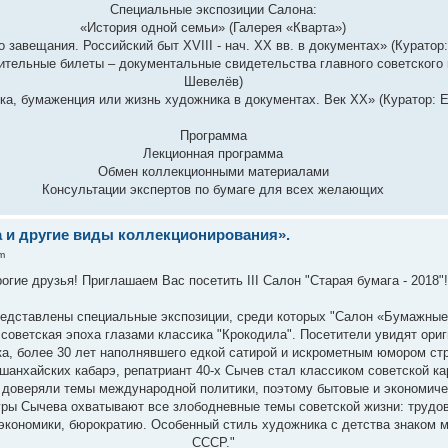
Специальные экспозиции Салона:
«История одной семьи» (Галерея «Кварта»)
 завещания. Российский быт ХVIII - нач. ХХ вв. в документах» (Куратор:
сительные билеты – документальные свидетельства главного советского 
Шевелёв)
ка, бумаженция или жизнь художника в документах. Век XX» (Куратор: Е
Программа
Лекционная программа
Обмен коллекционными материалами
Консультации экспертов по бумаге для всех желающих
а и другие виды коллекционирования».
m
огие друзья! Приглашаем Вас посетить III Cалон "Старая бумага - 2018"!
едставлены специальные экспозиции, среди которых "Салон «Бумажные
советская эпоха глазами классика "Крокодила". Посетители увидят ори
а, более 30 лет наполнявшего едкой сатирой и искрометным юмором ст
 шанхайских кабарэ, репатриант 40-х Сычев стал классиком советской ка
е доверяли темы международной политики, поэтому бытовые и экономич
ры Сычева охватывают все злободневные темы советской жизни: трудов
экономики, бюрократию. Особенный стиль художника с детства знаком
СССР."