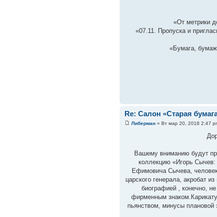
«От метрики до
«07.11. Пропуска и пригла
«Бумага, бумаж
Re: Салон «Старая бумаг
Либерман
» Вт мар 20, 2018 2:47 p
Дор
Вашему вниманию будут пр
коллекцию «Игорь Сычев: 
Ефимовича Сычева, человек
царского генерала, акробат из
биографией , конечно, н
фирменным знаком.Карикату
пьянством, минусы плановой 