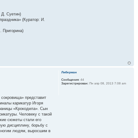
 Д. Суетин)
праздника» (Куратор: И.
. Пригорина)
Либерман
Сообщения:
44
Зарегистрирован:
Пн апр 08, 2013 7:08 am
 сокровища» представит
гиналы карикатур Игоря
раницы «Крокодила». Сын
рикатуры. Человеку с такой
екие сюжеты стали его
ую дисциплину, борьбу с
 многим людям, выросшим в