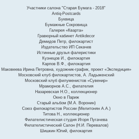
Участники салона "Старая Бумага - 2018"
Antiq-Postcards
Буквица
Бумажные Сокровища
Галерея «Кварта»
Гравюрный кабинет Antikdecor
Демидов Петр, филокартист
Издательство ИП Секачев
Истинные друзья фалеристики
Кузнецов И., филокартия
Карпов В.Ф., филокартия
Маковеева Ирина Петровна, художник-график, проект «Экспедиция»
Московский клуб филокартистов, А. Ладыженский
Московский клуб филуменистов «Сувенир»
Мраморнов А.С., филателия
Назаревская Н.О., коллекционер
Окно в Париж
Старый альбом (М.А. Воронин)
Союз филокартистов России (Мелитонян А.А.)
Титова Н., коллекционер
Филателистическая студия Игоря Пугачева
Филателистический Салон (Н.И. Перевалов)
Шишкин Юлий, филокартия