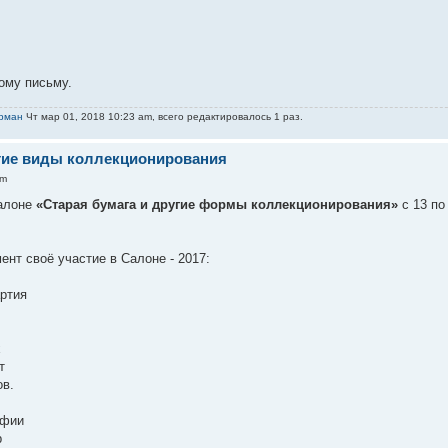
ому письму.
рман
Чт мар 01, 2018 10:23 am, всего редактировалось 1 раз.
угие виды коллекционирования
am
Салоне
«Старая бумага и другие формы коллекционирования»
с 13 по
нт своё участие в Салоне - 2017:
ртия
х
т
ов.
афии
р