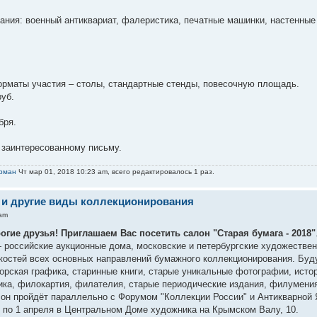
ния: военный антиквариат, фалеристика, печатные машинки, настенные 
рматы участия – столы, стандартные стенды, повесочную площадь.
руб.
бря.
о заинтересованному письму.
рман
Чт мар 01, 2018 10:23 am, всего редактировалось 1 раз.
 и другие виды коллекционирования
 am
огие друзья! Приглашаем Вас посетить салон "Старая бумага - 2018"
 российские аукционные дома, московские и петербургские художествен
костей всех основных направлений бумажного коллекционирования. Буд
торская графика, старинные книги, старые уникальные фотографии, исто
ика, филокартия, филателия, старые периодические издания, филумения
он пройдёт параллельно с Форумом "Коллекции России" и Антикварной 
по 1 апреля в Центральном Доме художника на Крымском Валу, 10.