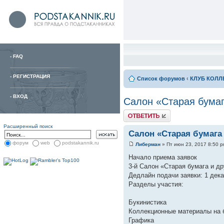
-
FAQ
-
РЕГИСТРАЦИЯ
Список форумов
‹
КЛУБ КОЛЛ
-
ВХОД
Салон «Старая бумаг
Расширенный поиск
Салон «Старая бумага
форум
web
podstakannik.ru
Либерман
» Пт июн 23, 2017 8:50 
Начало приема заявок
3-й Салон «Старая бумага и д
Дедлайн подачи заявки: 1 дека
Разделы участия:
Букинистика
Коллекционные материалы на 
Графика