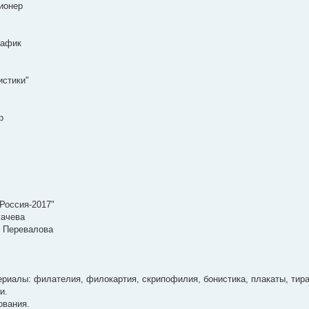
ионер
рафик
истики"
р
Россия-2017"
гачева
. Перевалова
иалы: филателия, филокартия, скрипофилия, бонистика, плакаты, тира
и.
ования.