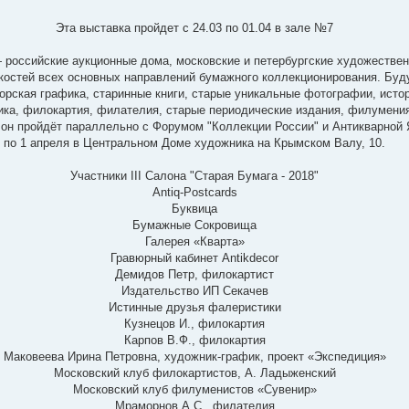
Эта выставка пройдет с 24.03 по 01.04 в зале №7
 российские аукционные дома, московские и петербургские художествен
костей всех основных направлений бумажного коллекционирования. Буд
торская графика, старинные книги, старые уникальные фотографии, исто
ика, филокартия, филателия, старые периодические издания, филумения
он пройдёт параллельно с Форумом "Коллекции России" и Антикварной 
по 1 апреля в Центральном Доме художника на Крымском Валу, 10.
Участники III Cалона "Старая Бумага - 2018"
Antiq-Postcards
Буквица
Бумажные Сокровища
Галерея «Кварта»
Гравюрный кабинет Antikdecor
Демидов Петр, филокартист
Издательство ИП Секачев
Истинные друзья фалеристики
Кузнецов И., филокартия
Карпов В.Ф., филокартия
Маковеева Ирина Петровна, художник-график, проект «Экспедиция»
Московский клуб филокартистов, А. Ладыженский
Московский клуб филуменистов «Сувенир»
Мраморнов А.С., филателия