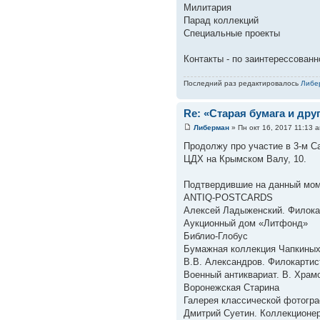
Милитария
Парад коллекций
Специальные проекты
Контакты - по заинтерессованн
Последний раз редактировалось
Либе
Re: «Старая бумага и др
Либерман
» Пн окт 16, 2017 11:13 
Продолжу про участие в 3-м 
ЦДХ на Крымском Валу, 10.
Подтвердившие на данный моме
ANTIQ-POSTCARDS
Алексей Ладыженский. Филока
Аукционный дом «Литфонд»
Библио-Глобус
Бумажная коллекция Чапкины
В.В. Александров. Филокартис
Военный антиквариат. В. Храм
Воронежская Старина
Галерея классической фотогр
Дмитрий Суетин. Коллекционе