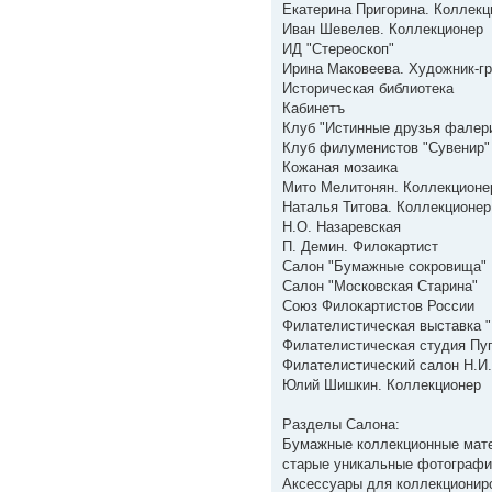
Екатерина Пригорина. Коллекц
Иван Шевелев. Коллекционер
ИД "Стереоскоп"
Ирина Маковеева. Художник-г
Историческая библиотека
Кабинетъ
Клуб "Истинные друзья фалер
Клуб филуменистов "Сувенир"
Кожаная мозаика
Мито Мелитонян. Коллекционе
Наталья Титова. Коллекционер
Н.О. Назаревская
П. Демин. Филокартист
Салон "Бумажные сокровища"
Салон "Московская Старина"
Союз Филокартистов России
Филателистическая выставка "
Филателистическая студия Пу
Филателистический салон Н.И
Юлий Шишкин. Коллекционер
Разделы Салона:
Бумажные коллекционные матер
старые уникальные фотографи
Аксессуары для коллекционир