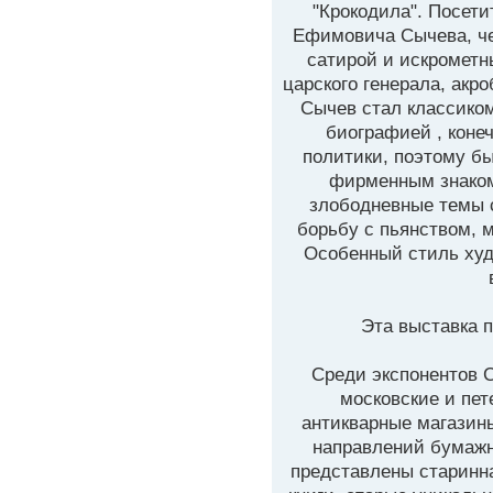
"Крокодила". Посети
Ефимовича Сычева, че
сатирой и искромет
царского генерала, акр
Сычев стал классиком
биографией , коне
политики, поэтому б
фирменным знаком
злободневные темы 
борьбу с пьянством, 
Особенный стиль худ
Эта выставка п
Среди экспонентов 
московские и пет
антикварные магазин
направлений бумажн
представлены старинна