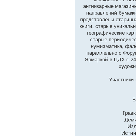
антикварные магазин
направлений бумажн
представлены старинна
книги, старые уникаль
географические кар
старые периодичес
нумизматика, фал
параллельно с Фору
Ярмаркой в ЦДХ с 24
художн
Участники 
Б
Гравю
Деми
Изд
Истин