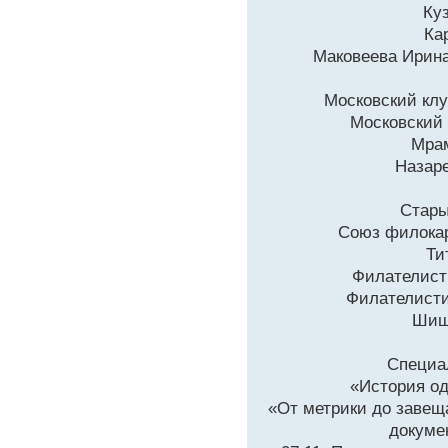
Ку
Ка
Маковеева Ирина
Московский клу
Московский
Мрам
Назаре
Стары
Союз филокар
Ти
Филателист
Филателисти
Шиш
Специа
«История од
«От метрики до завеща
докумен