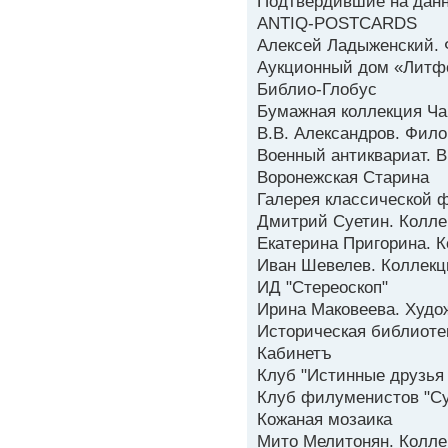
Подтвердившие на данн
ANTIQ-POSTCARDS
Алексей Ладыженский. 
Аукционный дом «Литф
Библио-Глобус
Бумажная коллекция Ч
В.В. Александров. Фило
Военный антиквариат. В
Воронежская Старина
Галерея классической 
Дмитрий Суетин. Колле
Екатерина Пригорина. 
Иван Шевелев. Коллекц
ИД "Стереоскоп"
Ирина Маковеева. Худо
Историческая библиоте
Кабинетъ
Клуб "Истинные друзья
Клуб филуменистов "С
Кожаная мозаика
Мито Мелитонян. Колле