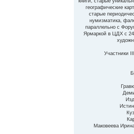
книги, старые уникаль
географические кар
старые периодичес
нумизматика, фал
параллельно с Фору
Ярмаркой в ЦДХ с 24
художн
Участники II
Б
Гравю
Деми
Изд
Истин
Ку
Ка
Маковеева Ирина