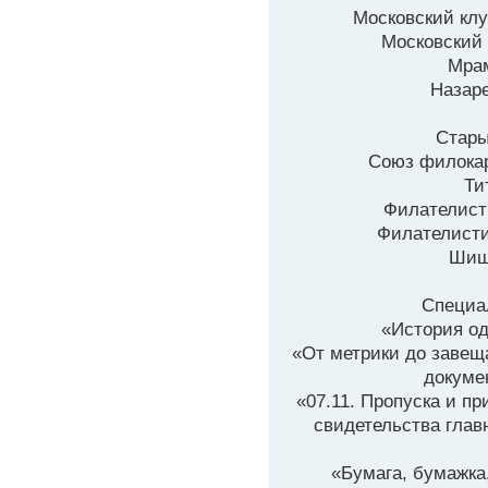
Московский клу
Московский
Мрам
Назаре
Стары
Союз филокар
Ти
Филателист
Филателисти
Шиш
Специа
«История од
«От метрики до завеща
докумен
«07.11. Пропуска и п
свидетельства главн
«Бумага, бумажка