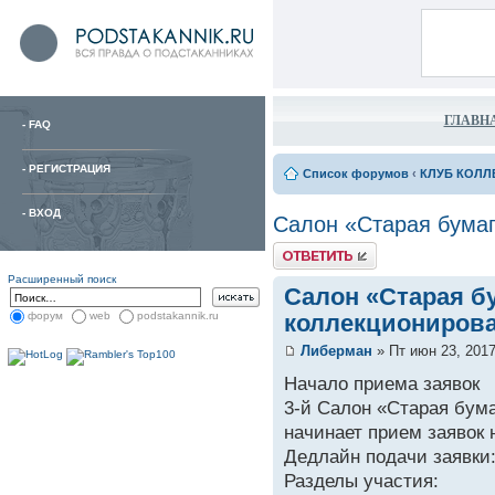
ГЛАВН
-
FAQ
-
РЕГИСТРАЦИЯ
Список форумов
‹
КЛУБ КОЛЛ
-
ВХОД
Салон «Старая бумаг
Расширенный поиск
Салон «Старая б
коллекционирова
форум
web
podstakannik.ru
Либерман
» Пт июн 23, 2017
Начало приема заявок
3-й Салон «Старая бум
начинает прием заявок 
Дедлайн подачи заявки:
Разделы участия: