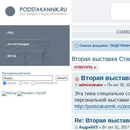
ГЛАВН
-
FAQ
-
РЕГИСТРАЦИЯ
Список форумов
‹
ПОДСТАКА
-
ВХОД
Вторая выставка Ста
Расширенный поиск
Вторая выстав
форум
web
podstakannik.ru
administrator
» Пн окт 30, 2
Эта тема специально с
персональной выставки
http://podstakannik.ru/p
Re: Вторая выстав
АндрейXS
» Вт окт 31, 2017