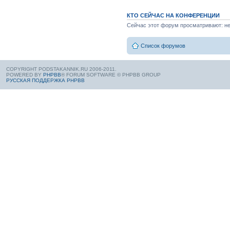
КТО СЕЙЧАС НА КОНФЕРЕНЦИИ
Сейчас этот форум просматривают: нет
Список форумов
COPYRIGHT PODSTAKANNIK.RU 2006-2011.
POWERED BY
PHPBB
® FORUM SOFTWARE © PHPBB GROUP
РУССКАЯ ПОДДЕРЖКА PHPBB