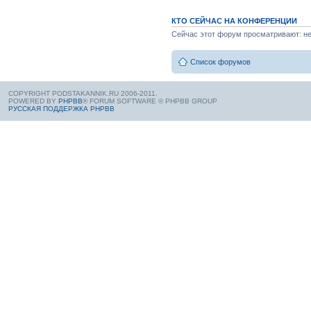
КТО СЕЙЧАС НА КОНФЕРЕНЦИИ
Сейчас этот форум просматривают: нет
Список форумов
COPYRIGHT PODSTAKANNIK.RU 2006-2011.
POWERED BY
PHPBB
® FORUM SOFTWARE © PHPBB GROUP
РУССКАЯ ПОДДЕРЖКА PHPBB