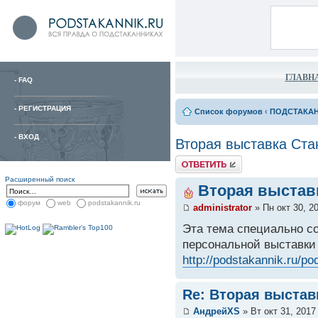
ГЛАВН
-
FAQ
-
РЕГИСТРАЦИЯ
Список форумов
‹
ПОДСТАКА
-
ВХОД
Вторая выставка Ста
Расширенный поиск
Вторая выстав
форум
web
podstakannik.ru
administrator
» Пн окт 30, 2
Эта тема специально с
персональной выставки
http://podstakannik.ru/p
Re: Вторая выстав
АндрейXS
» Вт окт 31, 2017