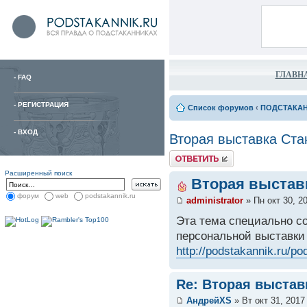
ГЛАВН
-
FAQ
-
РЕГИСТРАЦИЯ
Список форумов
‹
ПОДСТАКА
-
ВХОД
Вторая выставка Ста
Расширенный поиск
Вторая выстав
форум
web
podstakannik.ru
administrator
» Пн окт 30, 2
Эта тема специально с
персональной выставки
http://podstakannik.ru/p
Re: Вторая выстав
АндрейXS
» Вт окт 31, 2017