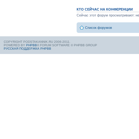
КТО СЕЙЧАС НА КОНФЕРЕНЦИИ
Сейчас этот форум просматривают: нет
Список форумов
COPYRIGHT PODSTAKANNIK.RU 2006-2011.
POWERED BY
PHPBB
® FORUM SOFTWARE © PHPBB GROUP
РУССКАЯ ПОДДЕРЖКА PHPBB