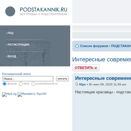
-
FAQ
-
РЕГИСТРАЦИЯ
Список форумов
‹
ПОДСТАКА
-
ВХОД
Интересные совреме
Расширенный поиск
Интересные современ
форум
web
podstakannik.ru
Юра
» Вт июн 09, 2020 11:39 am
Настоящие красавцы - подстак