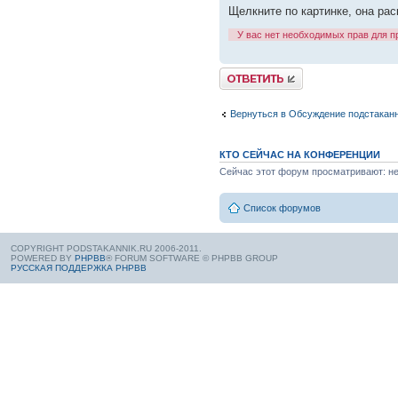
Щелкните по картинке, она ра
У вас нет необходимых прав для 
Вернуться в Обсуждение подстакан
КТО СЕЙЧАС НА КОНФЕРЕНЦИИ
Сейчас этот форум просматривают: нет
Список форумов
COPYRIGHT PODSTAKANNIK.RU 2006-2011.
POWERED BY
PHPBB
® FORUM SOFTWARE © PHPBB GROUP
РУССКАЯ ПОДДЕРЖКА PHPBB