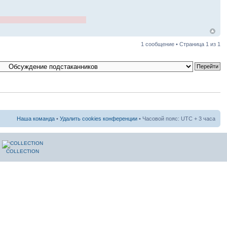
1 сообщение • Страница
1
из
1
Наша команда
•
Удалить cookies конференции
• Часовой пояс: UTC + 3 часа
COLLECTION