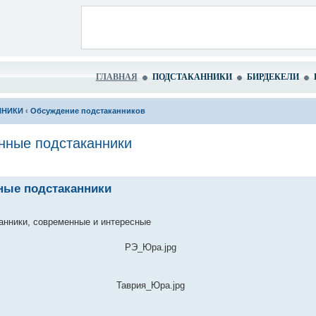
ГЛАВНАЯ
ПОДСТАКАННИКИ
БИРДЕКЕЛИ
ННИКИ
‹
Обсуждение подстаканников
нные подстаканники
ные подстаканники
анники, современные и интересные
РЭ_Юра.jpg
Таврия_Юра.jpg