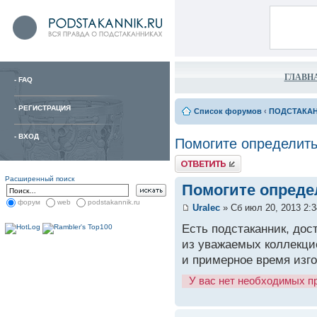
ГЛАВН
-
FAQ
-
РЕГИСТРАЦИЯ
Список форумов
‹
ПОДСТАКА
-
ВХОД
Помогите определить
Расширенный поиск
Помогите опреде
форум
web
podstakannik.ru
Uralec
» Сб июл 20, 2013 2:
Есть подстаканник, дос
из уважаемых коллекци
и примерное время изго
У вас нет необходимых п