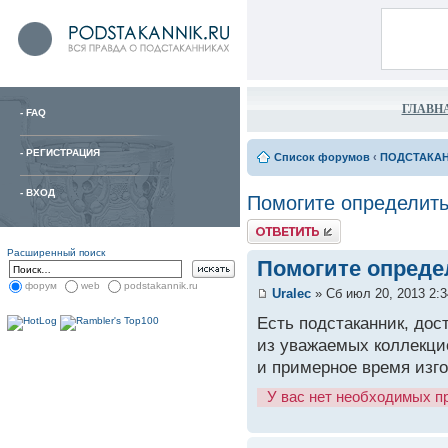
ГЛАВН
-
FAQ
-
РЕГИСТРАЦИЯ
Список форумов
‹
ПОДСТАКА
-
ВХОД
Помогите определить
Расширенный поиск
Помогите опреде
форум
web
podstakannik.ru
Uralec
» Сб июл 20, 2013 2:
Есть подстаканник, дос
из уважаемых коллекци
и примерное время изго
У вас нет необходимых п